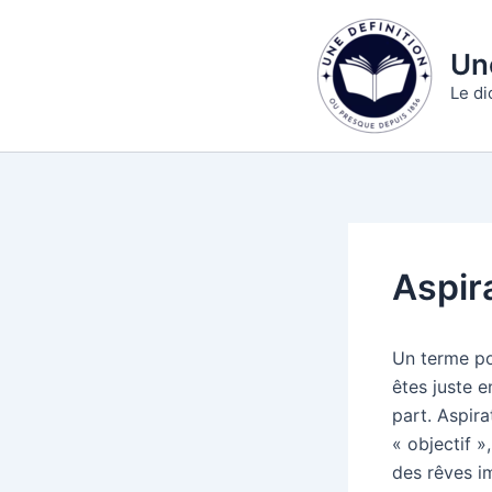
Aller
au
Une
contenu
Le di
Aspir
Un terme po
êtes juste e
part. Aspir
« objectif »
des rêves i