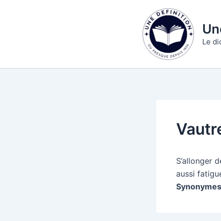
Aller
au
Une
contenu
Le di
Vautr
S’allonger 
aussi fatigu
Synonymes