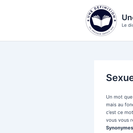
Aller
au
Une
contenu
Le di
Sexue
Un mot que 
mais au fon
c’est ce mo
vous vous r
Synonymes