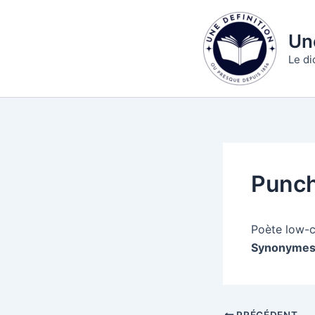
Aller
au
Une
contenu
Le di
Punch
Poète low-c
Synonymes
PRÉCÉDENT