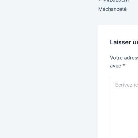
Méchanceté
Laisser 
Votre adres
avec
*
Écrivez
ici…