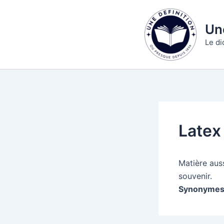
Aller
au
Une
contenu
Le di
Latex
Matière aus
souvenir.
Synonymes