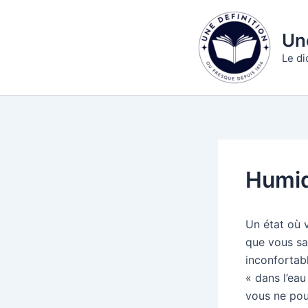
Aller
au
Une
contenu
Le di
Humid
Un état où v
que vous sa
inconfortab
« dans l’ea
vous ne pou