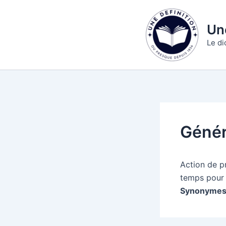
Aller
au
Une
contenu
Le di
Génér
Action de p
temps pour 
Synonymes