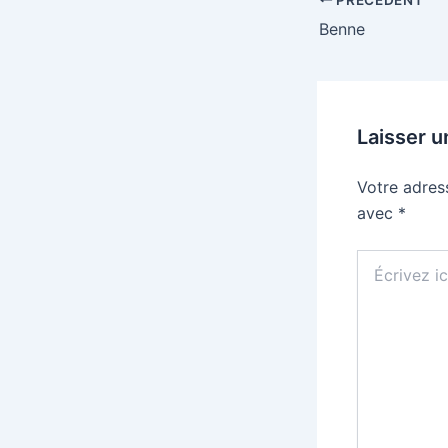
Benne
Laisser 
Votre adres
avec
*
Écrivez
ici…