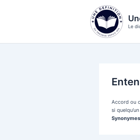
Aller
au
Une
contenu
Le di
Enten
Accord ou c
si quelqu’un
Synonymes