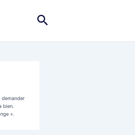
Rechercher
te demander
a bien.
nge ».