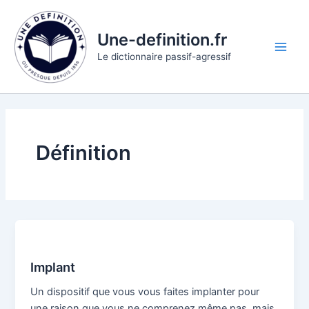
Aller
au
Une-definition.fr
contenu
Main
Le dictionnaire passif-agressif
Men
Définition
Implant
Un dispositif que vous vous faites implanter pour
une raison que vous ne comprenez même pas, mais