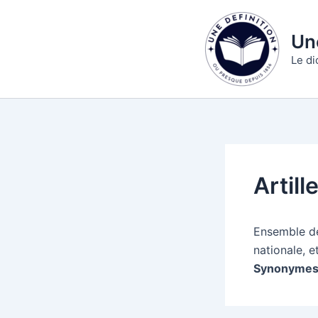
Aller
au
Une
contenu
Le di
Artill
Ensemble de
nationale, e
Synonymes