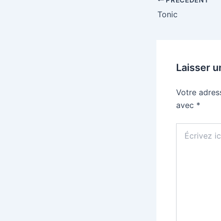
Tonic
Laisser 
Votre adres
avec
*
Écrivez
ici…