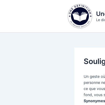
Aller
au
Une
contenu
Le di
Souli
Un geste où
personne ne 
ce que vous 
fond, vous 
Synonymes