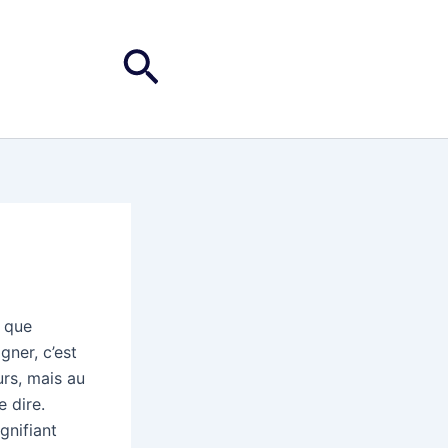
Rechercher
z que
gner, c’est
urs, mais au
 dire.
ignifiant