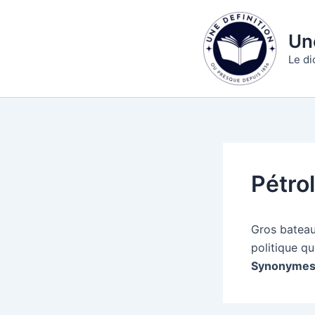
Aller
au
Une
contenu
Le di
Pétrol
Gros bateau 
politique qu
Synonymes