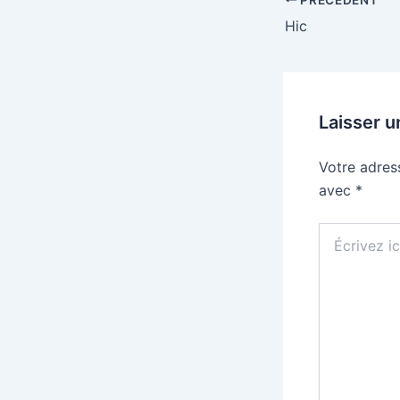
Hic
Laisser 
Votre adres
avec
*
Écrivez
ici…