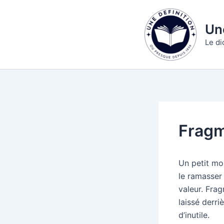
Aller
au
Une
contenu
Le di
Frag
Un petit mo
le ramasser
valeur. Fra
laissé derri
d’inutile.