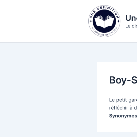
Aller
au
Une
contenu
Le di
Boy-S
Le petit ga
réfléchir à
Synonymes