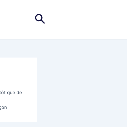
Rechercher
utôt que de
rçon