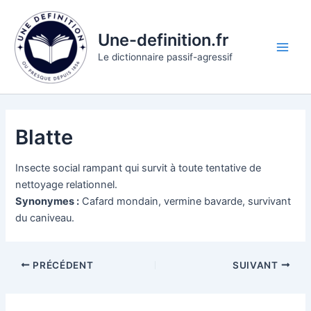
Aller
au
Une-definition.fr
contenu
Main
Le dictionnaire passif-agressif
Men
Blatte
Insecte social rampant qui survit à toute tentative de
nettoyage relationnel.
Synonymes :
Cafard mondain, vermine bavarde, survivant
du caniveau.
PRÉCÉDENT
SUIVANT