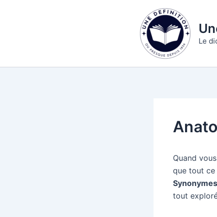
Aller
au
Une
contenu
Le di
Anat
Quand vous 
que tout ce
Synonymes
tout exploré